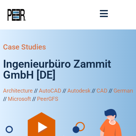
Case Studies
Ingenieurbüro Zammit
GmbH [DE]
Architecture
//
AutoCAD
//
Autodesk
//
CAD
//
German
//
Microsoft
//
PeerGFS